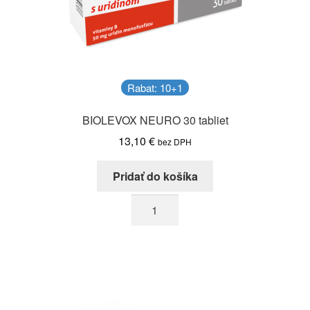
Rabat: 10+1
BIOLEVOX NEURO 30 tabliet
13,10
€
bez DPH
Pridať do košíka
množstvo
BIOLEVOX
NEURO
30
tabliet