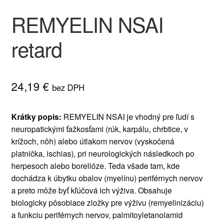
REMYELIN NSAI
retard
24,19
€
bez DPH
Krátky popis:
REMYELIN NSAI je vhodný pre ľudí s
neuropatickými ťažkosťami (rúk, karpálu, chrbtice, v
krížoch, nôh) alebo útlakom nervov (vyskočená
platnička, ischias), pri neurologických následkoch po
herpesoch alebo borelióze. Teda všade tam, kde
dochádza k úbytku obalov (myelínu) periférnych nervov
a preto môže byť kľúčová ich výživa. Obsahuje
biologicky pôsobiace zložky pre výživu (remyelinizáciu)
a funkciu periférnych nervov, palmitoyletanolamid