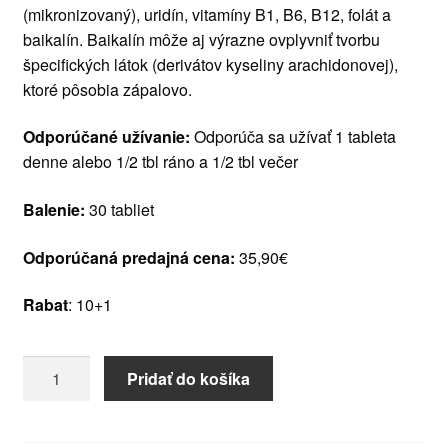
(mikronizovaný), uridín, vitamíny B1, B6, B12, folát a
baikalín. Baikalín môže aj výrazne ovplyvniť tvorbu
špecifických látok (derivátov kyseliny arachidonovej),
ktoré pôsobia zápalovo.
Odporúčané užívanie:
Odporúča sa užívať 1 tableta
denne alebo 1/2 tbl ráno a 1/2 tbl večer
Balenie:
30 tabliet
Odporúčaná predajná cena:
35,90€
Rabat
: 10+1
množstvo
Pridať do košíka
REMYELIN
NSAI
retard