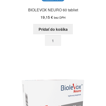
BIOLEVOX NEURO 60 tabliet
19,15
€
bez DPH
Pridať do košíka
množstvo
BIOLEVOX
NEURO
60
tabliet