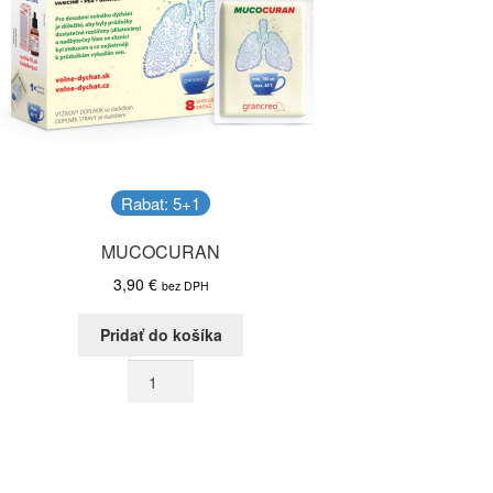
Rabat: 5+1
MUCOCURAN
3,90
€
bez DPH
Pridať do košíka
množstvo
MUCOCURAN