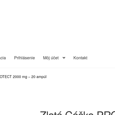
ácia
Prihlásenie
Môj účet
Kontakt
j účet
Password Recovery
Pokladňa
Produkty
Registrácia
ROTECT 2000 mg – 20 ampúl
Zlaté Céčko P