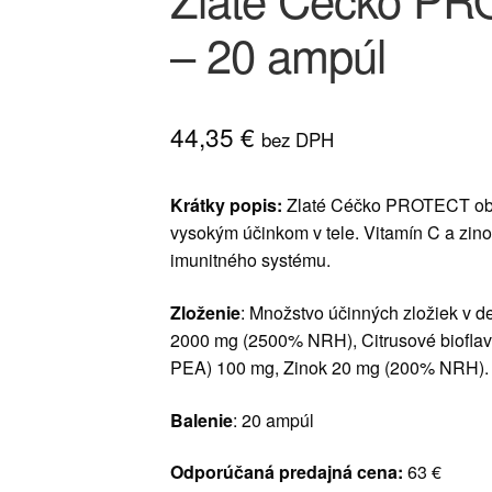
– 20 ampúl
44,35
€
bez DPH
Krátky popis:
Zlaté Céčko PROTECT obs
vysokým účinkom v tele. Vitamín C a zin
imunitného systému.
Zloženie
: Množstvo účinných zložiek v d
2000 mg (2500% NRH), Citrusové bioflavo
PEA) 100 mg, Zinok 20 mg (200% NRH). 
Balenie
: 20 ampúl
Odporúčaná predajná cena:
63 €