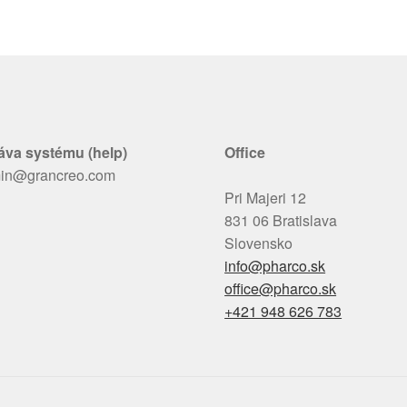
áva systému (help)
Office
in@grancreo.com
Pri Majeri 12
831 06 Bratislava
Slovensko
info@pharco.sk
office@pharco.sk
+421 948 626 783