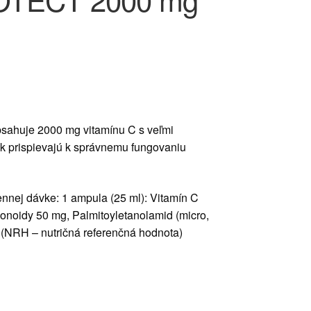
ahuje 2000 mg vitamínu C s veľmi
ok prispievajú k správnemu fungovaniu
ennej dávke: 1 ampula (25 ml): Vitamín C
noidy 50 mg, Palmitoyletanolamid (micro,
(NRH – nutričná referenčná hodnota)