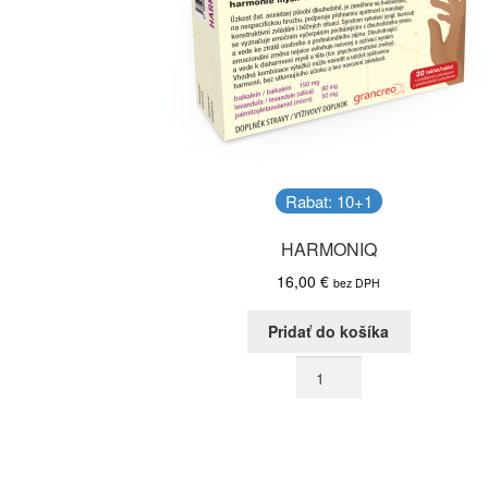
Rabat: 10+1
HARMONIQ
16,00
€
bez DPH
Pridať do košíka
množstvo
HARMONIQ